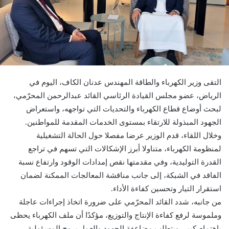
التقى وزير الكهرباء والطاقة المهندس عدنان الكاف، اليوم في
الرياض، عضو مجلس القيادة الرئاسي القائد عبدالرحمن المحرّمي،
لبحث أوضاع قطاع الكهرباء والتحديات التي تواجهه، واستعراض
الجهود المبذولة للارتقاء بمستوى الخدمات المقدمة للمواطنين.
وخلال اللقاء، قدم الوزير عرضا مفصلا حول الحالة التشغيلية
لمنظومة الكهرباء، متناولا أبرز الإشكالات التي تسهم في تراجع
القدرة التوليدية، وفي مقدمتها نقص إمدادات الوقود وارتفاع نسبة
الفاقد في الشبكة، إلى جانب مناقشة المعالجات الممكنة لضمان
استقرار التيار وتحسين كفاءة الأداء.
من جانبه، شدد القائد المحرّمي على ضرورة اتخاذ إجراءات عاجلة
وملموسة لرفع كفاءة الإنتاج والتوزيع، مؤكدًا أن ملف الكهرباء يحظى
باهتمام كبير، ويتطلب مضاعفة الجهود والعمل بروح المسؤولية