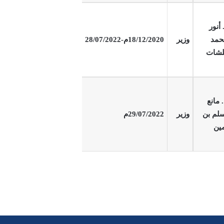
 أنور
حمد
وزير
18/12/2020م-28/07/2022
لشات
 مانع
لم بن
وزير
29/07/2022م
ين