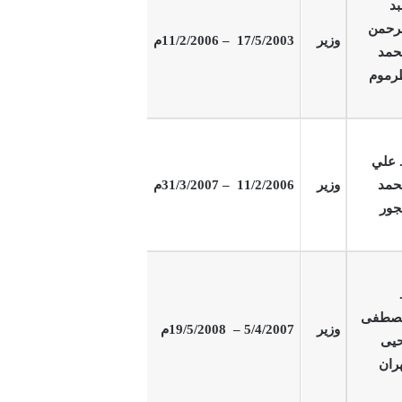
د
رحمن
وزير
17/5/2003 – 11/2/2006م
حمد
رموم
 علي
حمد
وزير
11/2/2006 – 31/3/2007م
جور
صطفى
وزير
5/4/2007 –
2008
/
5
/
19
م
حيى
ران