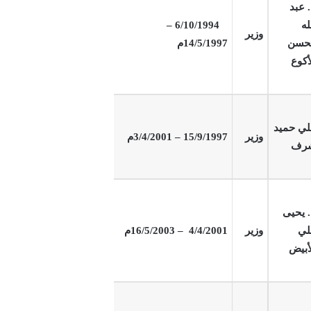
 عبد
له
6/10/1994 –
وزير
حسن
14/5/1997م
أكوع
ي حميد
وزير
1997
15/9/
– 3/4/2001م
رف
 يحيى
لي
وزير
4/4/2001
– 16/5/2003م
أبيض