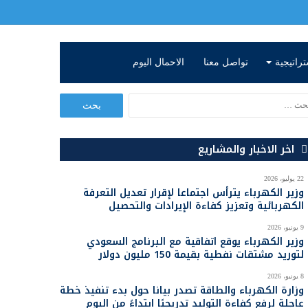
تراتيجية
تواصل معنا
الاحمال اليوم
ا
ل
ب
ح
اخر الاخبار والمشاريع
ث
ع
22 يوليو، 2026
ن
وزير الكهرباء يترأس اجتماعا لإقرار تعديل التعرفة
:
الكهربائية وتعزيز كفاءة الإيرادات والتحصيل
9 يونيو، 2026
اسم
الصفة
الفترة
وزير الكهرباء يوقع اتفاقية مع البرنامج السعودي
لتوريد مشتقات نفطية بقيمة 150 مليون دولار
8 يونيو، 2026
وزارة الكهرباء والطاقة تصدر بيانا حول بدء تنفيذ خطة
 عبد
عاجلة لرفع كفاءة التوليد تدريجيًا ابتداءً من اليوم