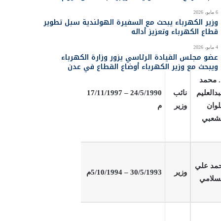
وهاب
6 مايو، 2026
وزير
24/5/1990 – 30/5/1993
م
حمود
وزير الكهرباء يبحث مع السفيرة الهولندية سبل تطوير
قطاع الكهرباء وتعزيز أدائه
دالحميد
4 مايو، 2026
عضو مجلس القيادة الرئاسي يزور وزارة الكهرباء
ويبحث مع وزير الكهرباء أوضاع القطاع في عدن
 محمد
دالعليم
نائب
24/5/1990 – 17/11/1997
وان
وزير
م
شعبي
مد علي
وزير
30/5/1993 – 5/10/1994م
سلامي