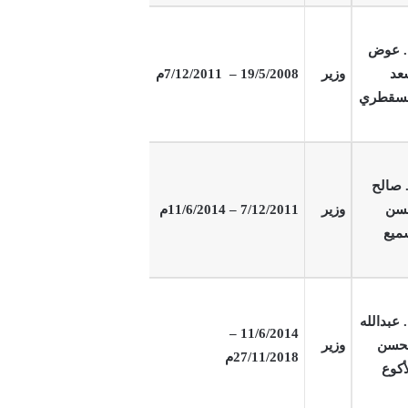
. عوض
عد
وزير
19/5/2008
– 7/12/2011م
لسقطري
 صالح
سن
وزير
7/12/2011 – 11/6/2014م
ميع
 عبدالله
11/6/2014 –
حسن
وزير
27/11/2018م
أكوع