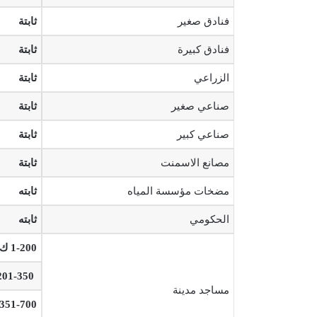
فنادق صغير
ثابتة
فنادق كبيرة
ثابتة
الزراعي
ثابتة
صناعي صغير
ثابتة
صناعي كبير
ثابتة
مصانع الاسمنت
ثابتة
مضخات مؤسسة المياه
ثابته
الحكومي
ثابته
1-200 ك.و.س
201-350 ك.و.س
مساجد مدينة
351-700 ك.و.س