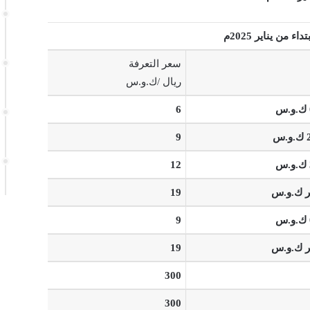
اء من يناير 2025م
سعر التعرفة
ريال /ك.و.س
6
9
12
19
9
19
300
300