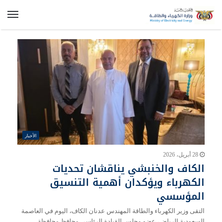
الق
الأخبار
28 أبريل، 2026
الكاف والخنبشي يناقشان تحديات
الكهرباء ويؤكدان أهمية التنسيق
المؤسسي
التقى وزير الكهرباء والطاقة المهندس عدنان الكاف، اليوم في العاصمة
السعودية الرياض، عضو مجلس القيادة الرئاسي محافظ محافظة